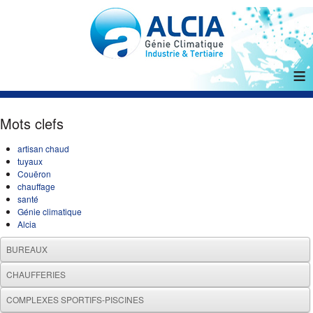
≡
Mots clefs
artisan chaud
tuyaux
Couëron
chauffage
santé
Génie climatique
Alcia
BUREAUX
CHAUFFERIES
COMPLEXES SPORTIFS-PISCINES