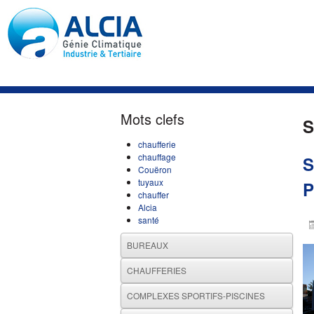
Mots clefs
S
chaufferie
chauffage
S
Couëron
tuyaux
P
chauffer
Alcia
santé
BUREAUX
CHAUFFERIES
COMPLEXES SPORTIFS-PISCINES