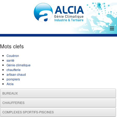
≡
Mots clefs
Couëron
santé
Génie climatique
chaufferie
artisan chaud
pompiers
Alcia
BUREAUX
CHAUFFERIES
COMPLEXES SPORTIFS-PISCINES