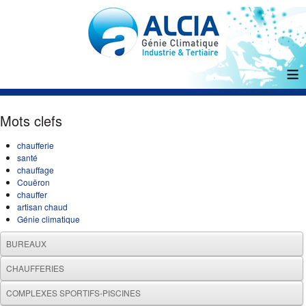
≡
Mots clefs
chaufferie
santé
chauffage
Couëron
chauffer
artisan chaud
Génie climatique
BUREAUX
CHAUFFERIES
COMPLEXES SPORTIFS-PISCINES